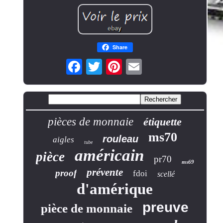
Share
pièces de monnaie
étiquette
ms70
rouleau
aigles
tube
américain
pièce
pr70
ms69
prévente
proof
fdoi
scellé
d'amérique
preuve
pièce de monnaie