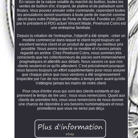
En raison de la nature volatile du marché du bullion, toutes les
ventes de bullion d'or, d'argent, de platine et de palladium sont
finales. Vous pouvez annuler votre commande, cependant toutes
les annulations seront soumises à toute perte de marché comme
décrit dans notre Politique de Perte de Marché. Fondée en 2004
par le président et PDG actuel Vincent Wade, Pinehurst Coins est
une entreprise familiale.
Depuis la création de l'entreprise, l'objectif a été simple ; créer un
modèle commercial dans lequel le client reçoit toujours un
excellent service client et un produit de qualité au meilleur prix
possible. Nous avons respecté ce modèle et n'avons jamais
regardé en arrière. Chez Pinehurst Coins, nous sommes très
conscients que les collectionneurs de pièces sont immensément
pragmatiques et attentifs aux détails. Nous savons ce que nos
clients veulent et ce qu'ils attendent. C'est précisément pourquoi
nous faisons toujours un effort supplémentaire pour nous assurer
que chaque pièce que nous vendons a été soigneusement
inspectée par l'un de nos numismates à temps plein avant qu'elle
n'atteigne jamais les mains de notre client.
Pour ceux d'entre vous qui sont des clients existants et qui
prennent le temps de lire ceci ; nous vous remercions. Quant aux
clients de première fois, nous vous remercions de nous donner
une chance de répondre à vos besoins numismatiques et nous
promettons que vous ne serez pas déçu.