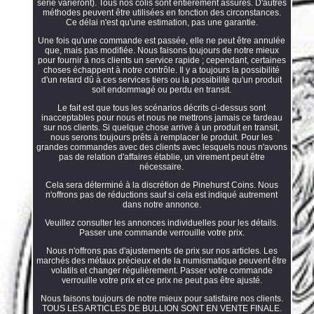
série varieront). Tous nos colis sont entièrement assurés. D'autres
méthodes peuvent être utilisées en fonction des circonstances.
Ce délai n'est qu'une estimation, pas une garantie.
Une fois qu'une commande est passée, elle ne peut être annulée
que, mais pas modifiée. Nous faisons toujours de notre mieux
pour fournir à nos clients un service rapide ; cependant, certaines
choses échappent à notre contrôle. Il y a toujours la possibilité
d'un retard dû à ces services tiers ou la possibilité qu'un produit
soit endommagé ou perdu en transit.
Le fait est que tous les scénarios décrits ci-dessus sont
inacceptables pour nous et nous ne mettrons jamais ce fardeau
sur nos clients. Si quelque chose arrive à un produit en transit,
nous serons toujours prêts à remplacer le produit. Pour les
grandes commandes avec des clients avec lesquels nous n'avons
pas de relation d'affaires établie, un virement peut être
nécessaire.
Cela sera déterminé à la discrétion de Pinehurst Coins. Nous
n'offrons pas de réductions sauf si cela est indiqué autrement
dans notre annonce.
Veuillez consulter les annonces individuelles pour les détails.
Passer une commande verrouille votre prix.
Nous n'offrons pas d'ajustements de prix sur nos articles. Les
marchés des métaux précieux et de la numismatique peuvent être
volatils et changer régulièrement. Passer votre commande
verrouille votre prix et ce prix ne peut pas être ajusté.
Nous faisons toujours de notre mieux pour satisfaire nos clients.
TOUS LES ARTICLES DE BULLION SONT EN VENTE FINALE.