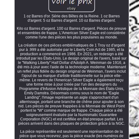
1 oz Barres d'or. Série des Bêtes de la Reine. 1 oz Barres
d'argent. 5 oz Barres d'argent. 10 oz Barres d'argent.
Kilo oz Barres d'argent. 100 oz Barres d'argent. Pièces de preuve
et ensembles de frappe. L'American Silver Eagle est considérée
comme l'une des pièces les plus populaires au monde.
La création de ces pièces emblématiques de 1 Troy oz d'argent
pur à .999 a été autorisée par le Liberty Coin Act de 1985, et la
production a commencé en 1986. En 2021, un redesign a été
introduit par les États-Unis. Le design original de l'avers, basé sur
le "Walking Liberty" Half Dollar d'Adolph A. Weinman de 1916, a
été mis à jour avec l'aide de la technologie moderne. Maintenant
un reflet plus fidèle du design original de Weinman, l'avers inclut
l'ajout de sa marque d'artiste traditionnelle sur la pièce elle-
même. Le revers de l'American Silver Eagle a également reçu
une forme mise à jour créée par l'un des designers du
Programme d'Infusion Artistique de la Monnaie des États-Unis,
Emily Damstra. Désormais connu sous le nom de "Eagle
Landing", l'image représente un aigle s'approchant d'un
atterrissage, portant une branche de chêne pour ajouter à son
nid. Les pièces de preuve frappées à la Monnaie de West Point
portent le "W" comme marque de frappe. Chaque pièce a été
soigneusement évaluée par la Numismatic Guarantee
Corporation (NGC) et est certifiée en état presque parfait. Les
pièces arrivent dans des plaques de protection grâce à la NGC.
La pièce représentée est seulement une représentation de la
pièce que vous recevrez, pas la pièce exacte (les numéros de