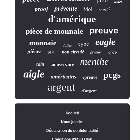
pr70
ms69
prévente
proof
fdoi
scellé
d'amérique
preuve
pièce de monnaie
eagle
monnaie
type
dollar
pièces
non circulé
pf70
premier
once
menthe
coin
anniversaire
aigle
pcgs
américains
épreuve
argent
d'argent
Accueil
Nous joindre
Déclaration de confidentialité
Conditions d'utilisation