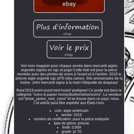
Voir mon magasin pour chaque année dans mercanti aigles
argentés signés en ngc et pcgs! Cette liste est pour la pièce
montrée avec des photos de zoom à l'avant et à l'arrière. 2016 w
preuve aigle argenté ngc pf70 ultra cameo. 30e anniversaire de la
lisière. John mercanti signe à la main l'étiquette du drapeau!
Rare'2019 point ouest mint hoard' pedigree! Ce poste est dans la
catégorie "coins & papier money\bullion\silver\coins". Le vendeur
est "jesse_james_rare_coins" et se trouve dans ce pays: nous.
Cet article peut être expédié aux États-Unis.
coin: aigle américain
année: 2016
numéro de certification: pour la pièce indiquée
type de grève: preuve
finité: 0,999
grade: pr 70