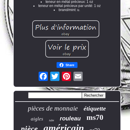
teneur en métal précieux: 1 oz
teneur en métal précieux par unité: 1 oz
brand/mint: u.
Share
pièces de monnaie
étiquette
ms70
rouleau
aigles
tube
américain
pièce