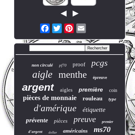
pcgs
proof
non circulé
pf70
aigle
menthe
épreuve
argent
première
aigles
coin
pièces de monnaie
rouleau
type
d'amérique
étiquette
preuve
prévente
pièces
premier
ms70
américains
d'argent
dollar