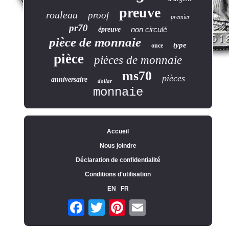
preuve
rouleau
proof
premier
pr70
non circulé
épreuve
pièce de monnaie
type
once
pièce
pièces de monnaie
ms70
pièces
anniversaire
dollar
monnaie
Accueil
Nous joindre
Déclaration de confidentialité
Conditions d'utilisation
EN
FR