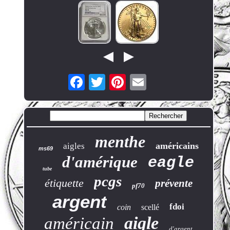
menthe
américains
aigles
ms69
d'amérique
eagle
tube
pcgs
étiquette
prévente
pf70
argent
fdoi
coin
scellé
aigle
américain
d'argent