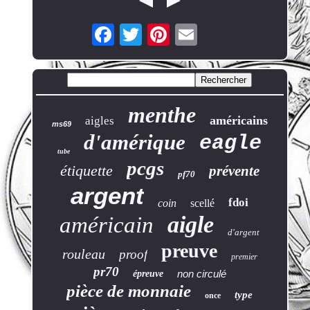
menthe
américains
aigles
ms69
d'amérique
eagle
tube
pcgs
étiquette
prévente
pf70
argent
fdoi
coin
scellé
aigle
américain
d'argent
preuve
rouleau
proof
premier
pr70
non circulé
épreuve
pièce de monnaie
type
once