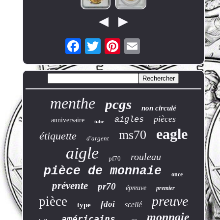
menthe
pcgs
non circulé
pièces
aigles
anniversaire
tube
eagle
ms70
étiquette
d'argent
aigle
rouleau
pf70
pièce de monnaie
once
prévente
pr70
épreuve
premier
preuve
pièce
fdoi
scellé
type
monnaie
américains