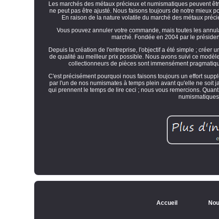
Les marchés des métaux précieux et numismatiques peuvent être v
ne peut pas être ajusté. Nous faisons toujours de notre mi
En raison de la nature volatile du marché des métaux précieu
Vous pouvez annuler votre commande, mais toutes les annulat
marché. Fondée en 2004 par le président
Depuis la création de l'entreprise, l'objectif a été simple ; créer 
de qualité au meilleur prix possible. Nous avons suivi ce modè
collectionneurs de pièces sont immensément pragmatiques 
C'est précisément pourquoi nous faisons toujours un effort su
par l'un de nos numismates à temps plein avant qu'elle ne soit ja
qui prennent le temps de lire ceci ; nous vous remercions. Qua
numismatiques 
Accueil
Nou