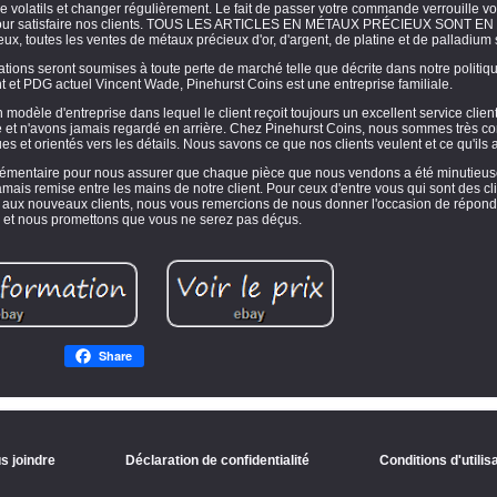
olatils et changer régulièrement. Le fait de passer votre commande verrouille votr
eux pour satisfaire nos clients. TOUS LES ARTICLES EN MÉTAUX PRÉCIEUX SONT E
x, toutes les ventes de métaux précieux d'or, d'argent, de platine et de palladium s
ions seront soumises à toute perte de marché telle que décrite dans notre politiq
 et PDG actuel Vincent Wade, Pinehurst Coins est une entreprise familiale.
un modèle d'entreprise dans lequel le client reçoit toujours un excellent service clien
le et n'avons jamais regardé en arrière. Chez Pinehurst Coins, nous sommes très co
et orientés vers les détails. Nous savons ce que nos clients veulent et ce qu'ils 
pplémentaire pour nous assurer que chaque pièce que nous vendons a été minutieu
mais remise entre les mains de notre client. Pour ceux d'entre vous qui sont des cli
nt aux nouveaux clients, nous vous remercions de nous donner l'occasion de répon
et nous promettons que vous ne serez pas déçus.
Share
s joindre
Déclaration de confidentialité
Conditions d'utilis