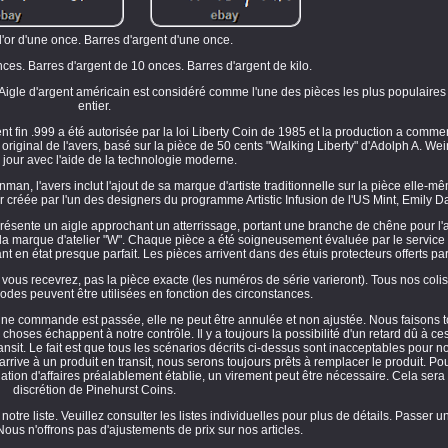
'or d'une once. Barres d'argent d'une once.
nces. Barres d'argent de 10 onces. Barres d'argent de kilo.
 L'Aigle d'argent américain est considéré comme l'une des pièces les plus populair
entier.
t fin .999 a été autorisée par la loi Liberty Coin de 1985 et la production a comm
 original de l'avers, basé sur la pièce de 50 cents "Walking Liberty" d'Adolph A. W
à jour avec l'aide de la technologie moderne.
an, l'avers inclut l'ajout de sa marque d'artiste traditionnelle sur la pièce elle-m
r créée par l'un des designers du programme Artistic Infusion de l'US Mint, Emily D
ésente un aigle approchant un atterrissage, portant une branche de chêne pour l'a
la marque d'atelier "W". Chaque pièce a été soigneusement évaluée par le service
t en état presque parfait. Les pièces arrivent dans des étuis protecteurs offerts p
vous recevrez, pas la pièce exacte (les numéros de série varieront). Tous nos coli
odes peuvent être utilisées en fonction des circonstances.
'une commande est passée, elle ne peut être annulée et non ajustée. Nous faisons t
choses échappent à notre contrôle. Il y a toujours la possibilité d'un retard dû à ces
nsit. Le fait est que tous les scénarios décrits ci-dessus sont inacceptables pour 
rrive à un produit en transit, nous serons toujours prêts à remplacer le produit. Po
ion d'affaires préalablement établie, un virement peut être nécessaire. Cela sera
discrétion de Pinehurst Coins.
 notre liste. Veuillez consulter les listes individuelles pour plus de détails. Passe
 Nous n'offrons pas d'ajustements de prix sur nos articles.