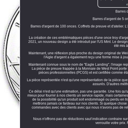
Barres d
Barres d'argent de 5 o
Barres d'argent de 100 onces. Coffrets de preuve et d'atelier.
La création de ces emblématiques pièces d'une once troy d'argen
2021, un nouveau design a été introduit par l'US Mint. Le design
été mis 
Maintenant, une réflexion plus proche du design original de Weinm
l'Aigle d'argent a également reçu une forme mise à jou
Maintenant connue sous le nom de "Eagle Landing", l'image repr
La pièce de preuve frappée à la Monnaie de West Point porte 
pièces professionnelles (PCGS) et est certifiée comme étan
La pièce représentée n'est qu'une représentation de la pièce que 
assurés. D'autres méth
Ce délai n'est qu'une estimation, pas une garantie. Une fois qu
mieux pour fournir à nos clients un service rapide, mais certaines 
de la possibilité qu'un produit soit endommagé ou perdu en tra
mettrons jamais ce fardeau sur nos clients. Si quelque chose a
commandes avec des clients avec qui nous n'avons pas de relat
Nous n'offrons pas de réductions sauf indication contraire sur
verrouille votre prix.