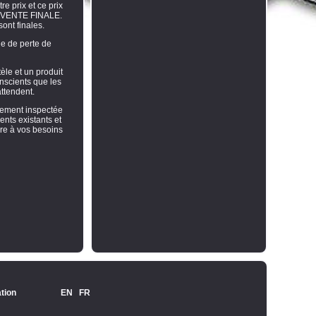
e prix et ce prix
N VENTE FINALE.
ont finales.
ue de perte de
tèle et un produit
nscients que les
attendent.
sement inspectée
ents existants et
dre à vos besoins
ation
EN
FR