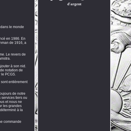
d'argent
es dans le monde
encé en 1986. En
einman de 1916, a
ême. Le revers de
amstra.
jouter à son nid.
 de notation de
ar le PCGS.
s sont entièrement
oujours de notre
 services tiers ou
nous et nous ne
ur les grandes
 déterminé à la
r une commande