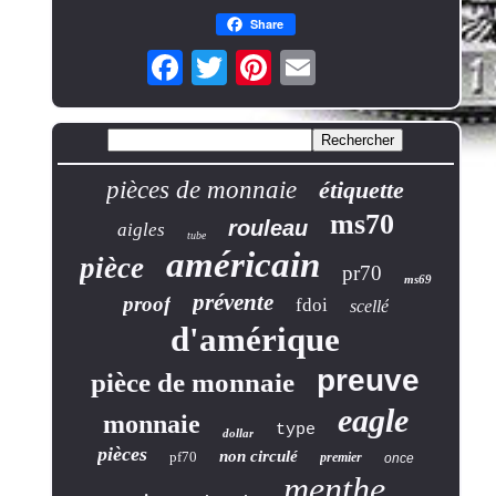
Share
pièces de monnaie
étiquette
ms70
rouleau
aigles
tube
américain
pièce
pr70
ms69
prévente
proof
fdoi
scellé
d'amérique
preuve
pièce de monnaie
eagle
monnaie
type
dollar
pièces
non circulé
pf70
premier
once
menthe