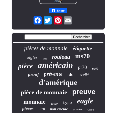
Share
pièces de monnaie
étiquette
ms70
rouleau
aigles
tube
américain
pièce
pr70
ms69
prévente
proof
fdoi
scellé
d'amérique
preuve
pièce de monnaie
eagle
monnaie
type
dollar
pièces
non circulé
pf70
premier
once