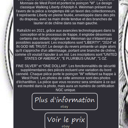
Monnaie de West Point et portent le poinçon "W". Le design
classique Walking Liberty d'Adolph A. Weinman présent sur
l'avers de la pièce a longtemps été un favori des collectionneurs.
Il représente Liberty en pleine foulée, enveloppée dans des plis
du drapeau, avec sa main droite tendue et des branches de
laurier et de chêne dans sa main gauche.
Rafraîchi en 2021, grâce aux avancées technologiques dans la
conception et le processus de frappe, il englobe désormais
certains des détails originaux de Weinman qui n'étaient pas
possibles auparavant. Les inscriptions sont "LIBERTY", "2024" et
IN GOD WE TRUST. Le design du revers présente un aigle alors
qu'il s'approche d'un atterrissage, portant une branche de chêne,
comme s'il voulait l'ajouter à un nid. Les inscriptions sont "UNITED
STATES OF AMERICA", "E PLURIBUS UNUM", "1 OZ.
FINE SILVER" et "ONE DOLLAR". Les fonctionnalités de sécurité
supplémentaires des pièces incluent une variation du bord
cannelé. Chaque pièce porte le poinçon "W" reflétant sa frappe à
West Point. Les photos de cette annonce sont des photos
d'échantillon. La pièce que vous recevrez sera similaire à ce qui
est montré dans la photo, mais aura un numéro de certification
NGC unique.