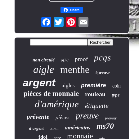
Share
pcgs
proof
non circulé
pf70
aigle
menthe
épreuve
argent
première
aigles
coin
pièces de monnaie
rouleau
type
d'amérique
étiquette
preuve
prévente
pièces
premier
ms70
américains
d'argent
dollar
monnaie
fdoi
once
tube