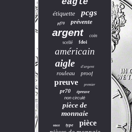
eagle
pcgs
étiquette
prévente
pf70
argent
coin
fdoi
scellé
américain
aigle
d'argent
rouleau
proof
preuve
premier
pr70
épreuve
non circulé
pièce de
monnaie
pièce
type
once