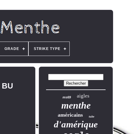
GRADE
STRIKE TYPE
4 BU
aigles
ms69
menthe
américains
tube
d'amérique