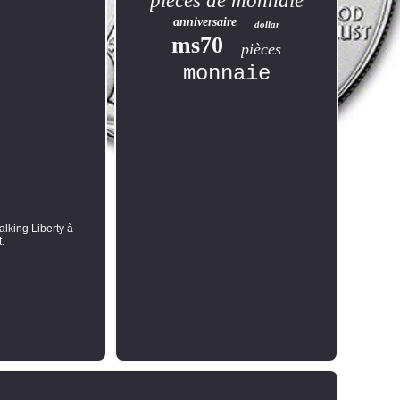
pièces de monnaie
anniversaire
dollar
ms70
pièces
monnaie
alking Liberty à
t.