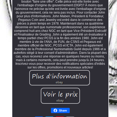
bouton "faire une offre". Cette pièce est-elle livrée avec
l'emballage d'origine du gouvernement (OGP)? À moins que
l'annonce ne précise qu'elle est livrée avec l'emballage d'origine
du gouvernement, cela ne sera pas inclus. Pour contacter John
pour plus d'informations. John Maben, Président & Fondateur,
Pegasus Coin and Jewelry est entré dans le commerce des
pièces à plein temps en 1978. Maintenant dans sa quatrième
décennie en tant que numismate professionnel, son expérience
comprend huit ans chez NGC en tant que Vice-Président Exécutif
et Finalisateur de Grading. John a également été un évaluateur à
temps partiel chez PCGS à la fin des années 1980. John est
membre à vie de l'ANA, de FUN, de CSNS et Pegasus est
membre officiel de NGC, PCGS et ICTA. John est également
membre de la Professional Numismatists Guild depuis 1986 et a
autrefois siégé à leur conseil d'administration. Dans la plupart des
cas, vous recevrez une réponse en quelques heures ou moins,
mais à certains moments, cela peut prendre jusqu'à 24 heures.
Inscrivez-vous pour recevoir des notifications spéciales d'initiés
sur les offres, promotions et nouveaux articles!
Share