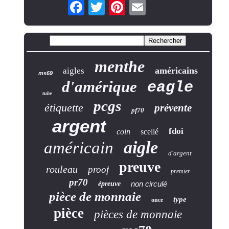
menthe
américains
aigles
ms69
d'amérique
eagle
tube
pcgs
étiquette
prévente
pf70
argent
fdoi
coin
scellé
aigle
américain
d'argent
preuve
rouleau
proof
premier
pr70
non circulé
épreuve
pièce de monnaie
type
once
pièce
pièces de monnaie