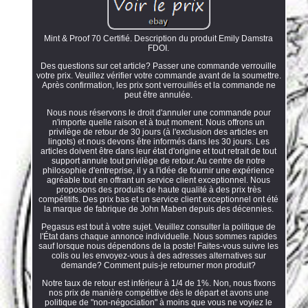
Mint & Proof 70 Certifié. Description du produit Emily Damstra
FDOI.
Des questions sur cet article? Passer une commande verrouille
votre prix. Veuillez vérifier votre commande avant de la soumettre.
Après confirmation, les prix sont verrouillés et la commande ne
peut être annulée.
Nous nous réservons le droit d'annuler une commande pour
n'importe quelle raison et à tout moment. Nous offrons un
privilège de retour de 30 jours (à l'exclusion des articles en
lingots) et nous devons être informés dans les 30 jours. Les
articles doivent être dans leur état d'origine et tout retrait de tout
support annule tout privilège de retour. Au centre de notre
philosophie d'entreprise, il y a l'idée de fournir une expérience
agréable tout en offrant un service client exceptionnel. Nous
proposons des produits de haute qualité à des prix très
compétitifs. Des prix bas et un service client exceptionnel ont été
la marque de fabrique de John Maben depuis des décennies.
Pegasus est tout à votre sujet. Veuillez consulter la politique de
l'État dans chaque annonce individuelle. Nous sommes rapides
sauf lorsque nous dépendons de la poste! Faites-vous suivre les
colis ou les envoyez-vous à des adresses alternatives sur
demande? Comment puis-je retourner mon produit?
Notre taux de retour est inférieur à 1/4 de 1%. Non, nous fixons
nos prix de manière compétitive dès le départ et avons une
politique de "non-négociation" à moins que vous ne voyiez le