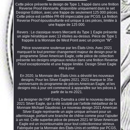
Cette pièce présente le design de Type 1, frappé dans une finition
Reverse Proof étonnante, disponible uniquement dans le set
Designer Edition, avec une frappe de seulement 125 000 pièces.
Cette pièce est certifiée PR-69 impeccable par PCGS. La finition
Reverse Proof époustouflante est unique à ces pièces, limitée à
une frappe de 125 000.
Revers : Le classique revers Mercanti du Type 1 Eagle présente
un aigle héraldique avec 13 étoiles au-dessus. Pièce de Type 1
frappée à la Monnaie de West Point avec un poinçon "W".
Pièce souveraine soutenue par les États-Unis. Avec 2021
marquant le tout premier changement majeur de design pour le
programme Silver American Eagle, cette pièce de collection
présente les designs originaux rendus dans une finition Reverse
Proof exceptionnelle et une frappe limitée. Design Silver Eagle
mis à jour.
En 2020, la Monnaie des États-Unis a dévoilé les nouveaux
designs. Pour les Silver Eagles 2021. 2021 marque le 35e
anniversaire du programme de pièces American Eagle, et les
designs mis à jour ont commencé à apparaître sur les pièces à
partir de la mi-2021.
La designer de l'AIP Emily Damstra a créé le nouveau design
2021 Silver Eagle, qui a été sculpté par l'artiste médailleur de la
Monnaie Michael Gaudioso. Le nouveau design 2021 American
Silver Eagle représente un aigle unique arrivant pour un
atterrissage, portant une branche de chêne comme pour l'ajouter
à un nid. Cette superbe pièce de preuve 2021-W Silver American
Eagle est un incontournable pour tout collectionneur sérieux.
Fabriquée par la Monnaie des États-Unis et certifiée par PCGS,