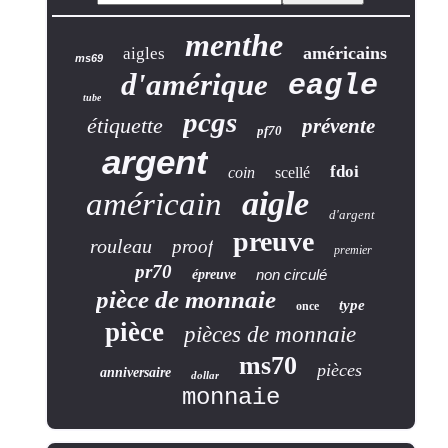
menthe
américains
aigles
ms69
d'amérique
eagle
tube
pcgs
étiquette
prévente
pf70
argent
fdoi
coin
scellé
aigle
américain
d'argent
preuve
rouleau
proof
premier
pr70
non circulé
épreuve
pièce de monnaie
type
once
pièce
pièces de monnaie
ms70
pièces
anniversaire
dollar
monnaie