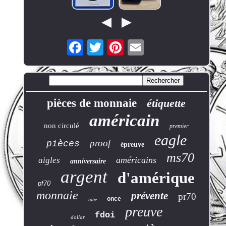
pièces de monnaie
étiquette
américain
non circulé
premier
eagle
proof
pièces
épreuve
ms70
américains
aigles
anniversaire
argent
d'amérique
pf70
monnaie
prévente
pr70
once
tube
preuve
fdoi
dollar