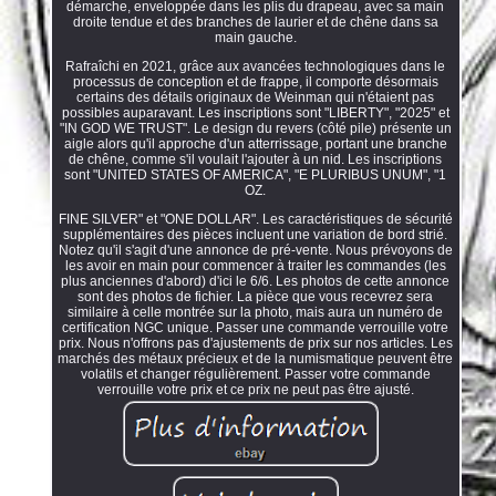
démarche, enveloppée dans les plis du drapeau, avec sa main
droite tendue et des branches de laurier et de chêne dans sa
main gauche.
Rafraîchi en 2021, grâce aux avancées technologiques dans le
processus de conception et de frappe, il comporte désormais
certains des détails originaux de Weinman qui n'étaient pas
possibles auparavant. Les inscriptions sont "LIBERTY", "2025" et
"IN GOD WE TRUST". Le design du revers (côté pile) présente un
aigle alors qu'il approche d'un atterrissage, portant une branche
de chêne, comme s'il voulait l'ajouter à un nid. Les inscriptions
sont "UNITED STATES OF AMERICA", "E PLURIBUS UNUM", "1
OZ.
FINE SILVER" et "ONE DOLLAR". Les caractéristiques de sécurité
supplémentaires des pièces incluent une variation de bord strié.
Notez qu'il s'agit d'une annonce de pré-vente. Nous prévoyons de
les avoir en main pour commencer à traiter les commandes (les
plus anciennes d'abord) d'ici le 6/6. Les photos de cette annonce
sont des photos de fichier. La pièce que vous recevrez sera
similaire à celle montrée sur la photo, mais aura un numéro de
certification NGC unique. Passer une commande verrouille votre
prix. Nous n'offrons pas d'ajustements de prix sur nos articles. Les
marchés des métaux précieux et de la numismatique peuvent être
volatils et changer régulièrement. Passer votre commande
verrouille votre prix et ce prix ne peut pas être ajusté.