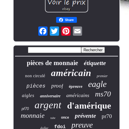
Share
pièces de monnaie
étiquette
américain
non circulé
premier
eagle
proof
pièces
épreuve
ms70
américains
aigles
anniversaire
argent
d'amérique
pf70
monnaie
prévente
pr70
once
tube
preuve
fdoi
dollar